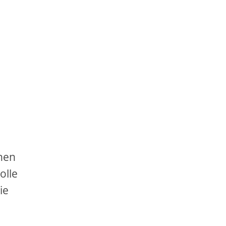
hen
olle
ie