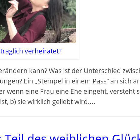
räglich verheiratet?
verändern kann? Was ist der Unterschied zwis
ngen? Ein „Stempel in einem Pass“ an sich ä
er wenn eine Frau eine Ehe eingeht, versteht s
t, b) sie wirklich geliebt wird....
 Teil des weiblichen Glüc