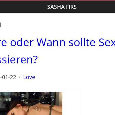
SASHA FIRS
n
hre oder Wann sollte Se
ssieren?
-01-22
-
Love