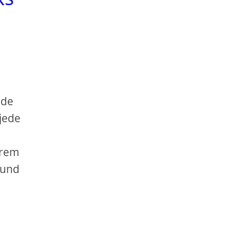
ede
 jede
hrem
 und