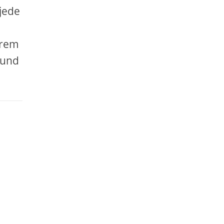
 jede
hrem
 und