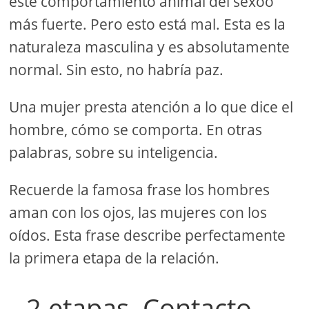
este comportamiento animal del sexoo
más fuerte. Pero esto está mal. Esta es la
naturaleza masculina y es absolutamente
normal. Sin esto, no habría paz.
Una mujer presta atención a lo que dice el
hombre, cómo se comporta. En otras
palabras, sobre su inteligencia.
Recuerde la famosa frase los hombres
aman con los ojos, las mujeres con los
oídos. Esta frase describe perfectamente
la primera etapa de la relación.
2 etapas. Contacto