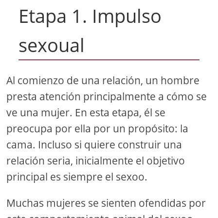
Etapa 1. Impulso
sexoual
Al comienzo de una relación, un hombre
presta atención principalmente a cómo se
ve una mujer. En esta etapa, él se
preocupa por ella por un propósito: la
cama. Incluso si quiere construir una
relación seria, inicialmente el objetivo
principal es siempre el sexoo.
Muchas mujeres se sienten ofendidas por