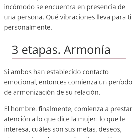
incómodo se encuentra en presencia de
una persona. Qué vibraciones lleva para ti
personalmente.
3 etapas. Armonía
Si ambos han establecido contacto
emocional, entonces comienza un período
de armonización de su relación.
El hombre, finalmente, comienza a prestar
atención a lo que dice la mujer: lo que le
interesa, cuáles son sus metas, deseos,