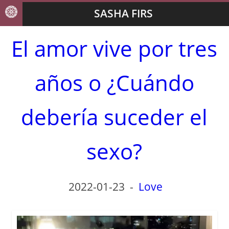
SASHA FIRS
El amor vive por tres
años o ¿Cuándo
debería suceder el
sexo?
2022-01-23
-
Love