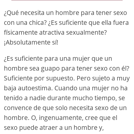
¿Qué necesita un hombre para tener sexo
con una chica? ¿Es suficiente que ella fuera
físicamente atractiva sexualmente?
¡Absolutamente sí!
¿Es suficiente para una mujer que un
hombre sea guapo para tener sexo con él?
Suficiente por supuesto. Pero sujeto a muy
baja autoestima. Cuando una mujer no ha
tenido a nadie durante mucho tiempo, se
convence de que solo necesita sexo de un
hombre. O, ingenuamente, cree que el
sexo puede atraer a un hombre y,