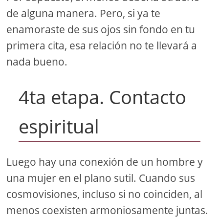
de alguna manera. Pero, si ya te
enamoraste de sus ojos sin fondo en tu
primera cita, esa relación no te llevará a
nada bueno.
4ta etapa. Contacto
espiritual
Luego hay una conexión de un hombre y
una mujer en el plano sutil. Cuando sus
cosmovisiones, incluso si no coinciden, al
menos coexisten armoniosamente juntas.