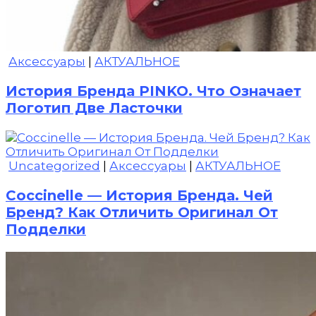
Аксессуары
|
АКТУАЛЬНОЕ
История Бренда PINKO. Что Означает
Логотип Две Ласточки
Uncategorized
|
Аксессуары
|
АКТУАЛЬНОЕ
Coccinelle — История Бренда. Чей
Бренд? Как Отличить Оригинал От
Подделки