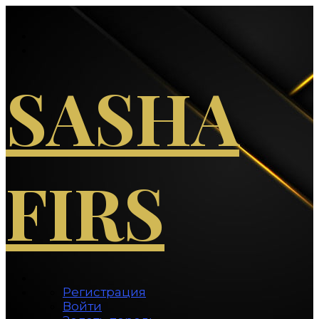
Перейти
к
содержимому
SASHA
FIRS
Регистрация
Войти