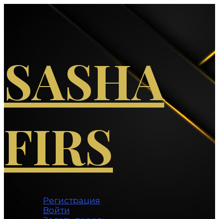
Перейти
к
содержимому
SASHA
FIRS
Регистрация
Войти