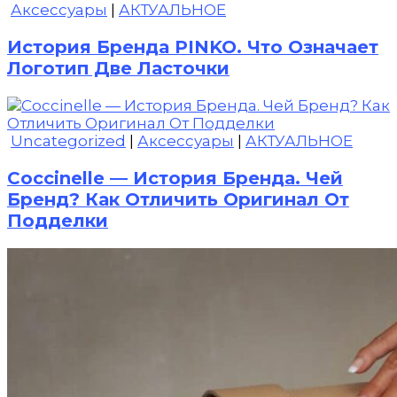
Аксессуары
|
АКТУАЛЬНОЕ
История Бренда PINKO. Что Означает
Логотип Две Ласточки
Uncategorized
|
Аксессуары
|
АКТУАЛЬНОЕ
Coccinelle — История Бренда. Чей
Бренд? Как Отличить Оригинал От
Подделки