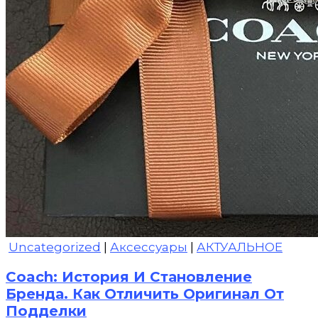
Uncategorized
|
Аксессуары
|
АКТУАЛЬНОЕ
Coach: История И Становление
Бренда. Как Отличить Оригинал От
Подделки