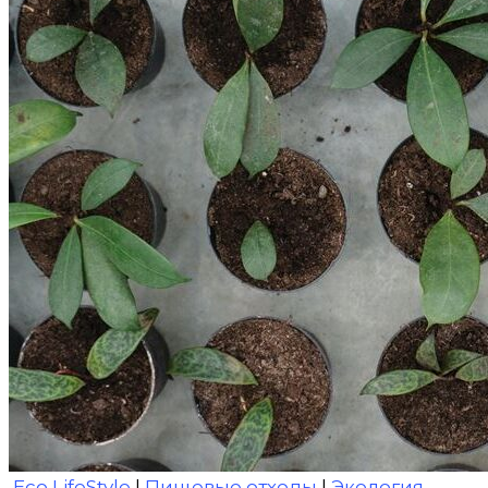
Eco LifeStyle
|
Пищевые отходы
|
Экология