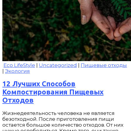
Eco LifeStyle
|
Uncategorized
|
Пищевые отходы
|
Экология
12 Лучших Способов
Компостирования Пищевых
Отходов
Жизнедеятельность человека не является
безотходной. После приготовления пищи
остается большое количество отходов. От них
нужно освободиться. Кроме того, они также…