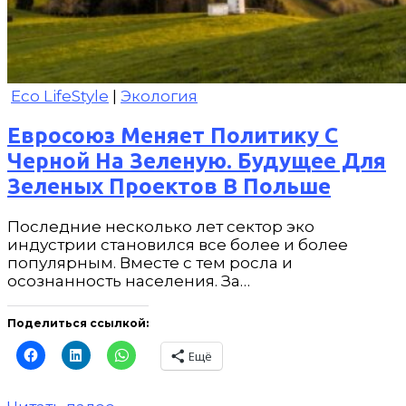
Eco LifeStyle
|
Экология
Евросоюз Меняет Политику С
Черной На Зеленую. Будущее Для
Зеленых Проектов В Польше
Последние несколько лет сектор эко
индустрии становился все более и более
популярным. Вместе с тем росла и
осознанность населения. За…
Поделиться ссылкой:
Ещё