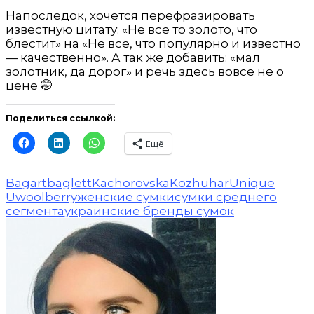
Напоследок, хочется перефразировать
известную цитату: «Не все то золото, что
блестит» на «Не все, что популярно и известно
— качественно». А так же добавить: «мал
золотник, да дорог» и речь здесь вовсе не о
цене 🤭
Поделиться ссылкой:
Ещё
Bagart
baglett
Kachorovska
Kozhuhar
Unique
U
woolberry
женские сумки
сумки среднего
сегмента
украинские бренды сумок