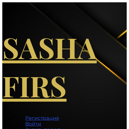
Перейти
к
содержимому
SASHA
FIRS
Регистрация
Войти