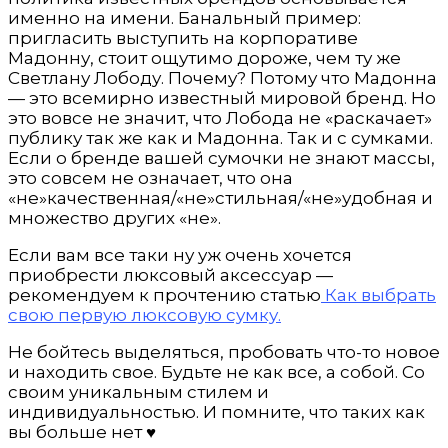
именно на имени. Банальный пример:
пригласить выступить на корпоративе
Мадонну, стоит ощутимо дороже, чем ту же
Светлану Лободу. Почему? Потому что Мадонна
— это всемирно известный мировой бренд. Но
это вовсе не значит, что Лобода не «раскачает»
публику так же как и Мадонна. Так и с сумками.
Если о бренде вашей сумочки не знают массы,
это совсем не означает, что она
«не»качественная/«не»стильная/«не»удобная и
множество других «не».
Если вам все таки ну уж очень хочется
приобрести люксовый аксессуар —
рекомендуем к прочтению статью
Как выбрать
свою первую люксовую сумку.
Не бойтесь выделяться, пробовать что-то новое
и находить свое. Будьте не как все, а собой. Со
своим уникальным стилем и
индивидуальностью. И помните, что таких как
вы больше нет ♥️