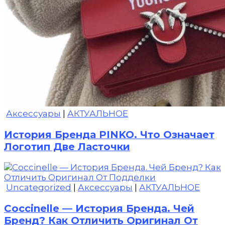
Аксессуары
|
АКТУАЛЬНОЕ
История Бренда PINKO. Что Означает
Логотип Две Ласточки
Uncategorized
|
Аксессуары
|
АКТУАЛЬНОЕ
Coccinelle — История Бренда. Чей
Бренд? Как Отличить Оригинал От