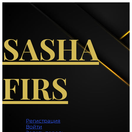
Перейти
к
содержимому
SASHA
FIRS
Регистрация
Войти