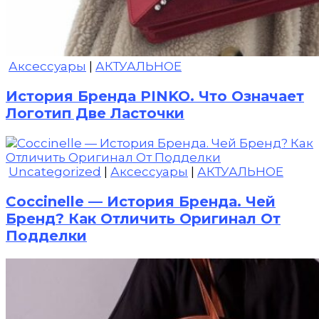
Аксессуары
|
АКТУАЛЬНОЕ
История Бренда PINKO. Что Означает
Логотип Две Ласточки
Uncategorized
|
Аксессуары
|
АКТУАЛЬНОЕ
Coccinelle — История Бренда. Чей
Бренд? Как Отличить Оригинал От
Подделки