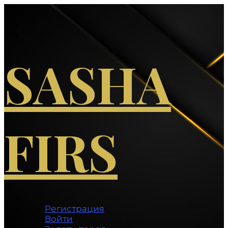
Перейти
к
содержимому
SASHA
FIRS
Регистрация
Войти