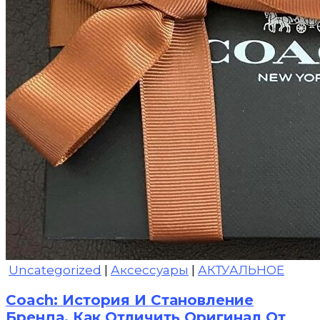
Uncategorized
|
Аксессуары
|
АКТУАЛЬНОЕ
Coach: История И Становление
Бренда. Как Отличить Оригинал От