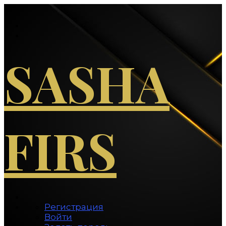
Перейти
к
содержимому
SASHA
FIRS
Регистрация
Войти