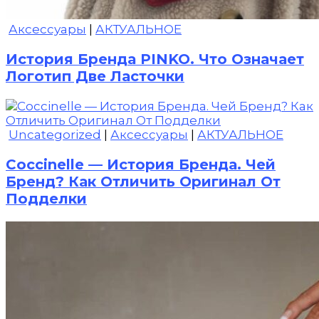
Аксессуары
|
АКТУАЛЬНОЕ
История Бренда PINKO. Что Означает
Логотип Две Ласточки
Uncategorized
|
Аксессуары
|
АКТУАЛЬНОЕ
Coccinelle — История Бренда. Чей
Бренд? Как Отличить Оригинал От
Подделки