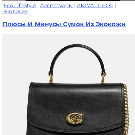
Eco LifeStyle
|
Аксессуары
|
АКТУАЛЬНОЕ
|
Экология
Плюсы И Минусы Сумок Из Экокожи