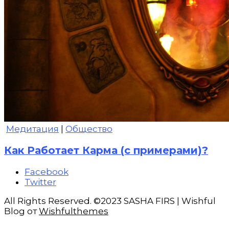
Медитация
|
Общество
Как Работает Карма (с примерами)?
Facebook
Twitter
All Rights Reserved. ©2023 SASHA FIRS | Wishful
Blog от
Wishfulthemes