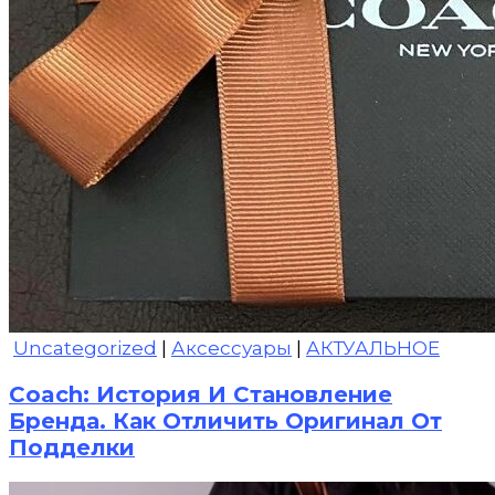
Uncategorized
|
Аксессуары
|
АКТУАЛЬНОЕ
Coach: История И Становление
Бренда. Как Отличить Оригинал От
Подделки