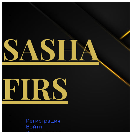
Перейти
к
содержимому
SASHA
FIRS
Регистрация
Войти