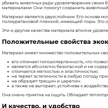
убивать животных ради удовлетворения своих 
материалами. Они помогут сохранить животный 
Материал является двухслойным. Его основа м
полиуретановой пленкой, имеющей поры. Это о
Эти и другие качества материала вполне удов
Положительные свойства эко
Материал имеет множество положительных сво
его отличает гипоаллергенность, что позв
является абсолютно безопасной и не содер
отличается мягкостью и эластичностью;
не теряет эстетичности в любую погоду пр
не образует трещин и царапин;
а также не выгорает, устойчива к воздейст
Она очень приятна на ощупь. Обладает теплоп
И качество, и удобство