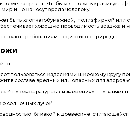
бытовых запросов. Чтобы изготовить красивую э
мир и не нанесут вреда человеку.
ожет быть хлопчатобумажной, полиэфирной или 
беспечивает хорошую проводимость воздуха и у
летворяют требованиям защитников природы.
кожи
йств:
оляет пользоваться изделиями широкому кругу по
жит в составе вредных или опасных для здоровь
и любых температурных изменениях, сохраняет п
вию солнечных лучей.
роводностью, близкой к древесине, считающейся