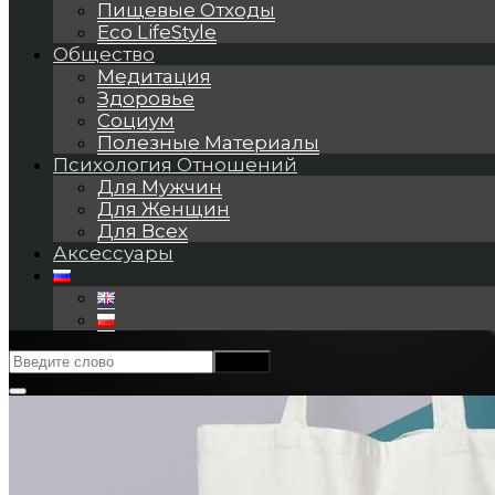
Пищевые Отходы
Eco LifeStyle
Общество
Медитация
Здоровье
Социум
Полезные Материалы
Психология Отношений
Для Мужчин
Для Женщин
Для Всех
Аксессуары