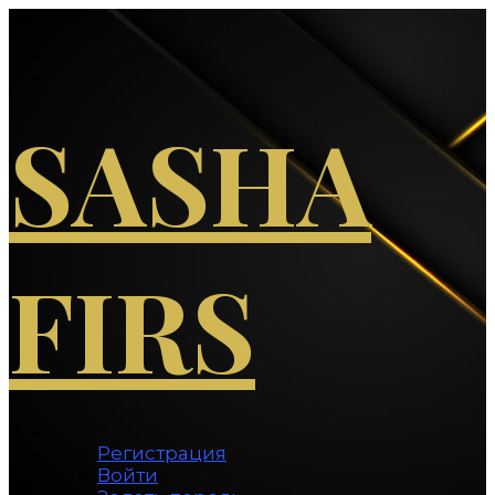
Перейти
к
содержимому
SASHA
FIRS
Регистрация
Войти